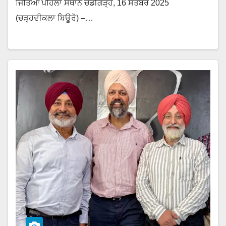
ਜਿੱਤਿਆ ਪਹਿਲਾ ਸਥਾਨ ਚੰਡੀਗੜ੍ਹ, 16 ਸਤੰਬਰ 2025
(ਚੜ੍ਹਦੀਕਲਾ ਬਿਊਰੋ) –…