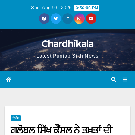
Sun. Aug 9th, 2026
3:56:07 PM
Chardhikala
Latest Punjab Sikh News
ਵਿਦੇਸ਼
ਗਲੋਬਲ ਸਿੱਖ ਕੌਂਸਲ ਨੇ ਤਖ਼ਤਾਂ ਦੀ