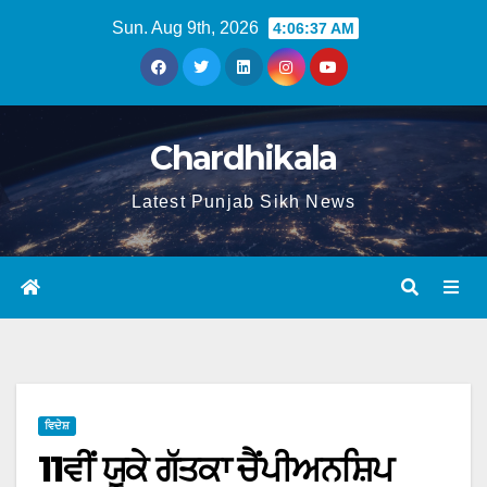
Sun. Aug 9th, 2026
4:06:38 AM
Chardhikala
Latest Punjab Sikh News
ਵਿਦੇਸ਼
11ਵੀਂ ਯੂਕੇ ਗੱਤਕਾ ਚੈਂਪੀਅਨਸ਼ਿਪ