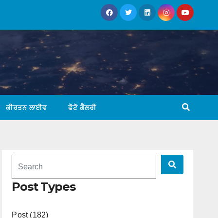
ਕੀਰਤਨ ਲਾਈਵ
ਫੋਟੋ ਗੈਲਰੀ
Post Types
Post (182)