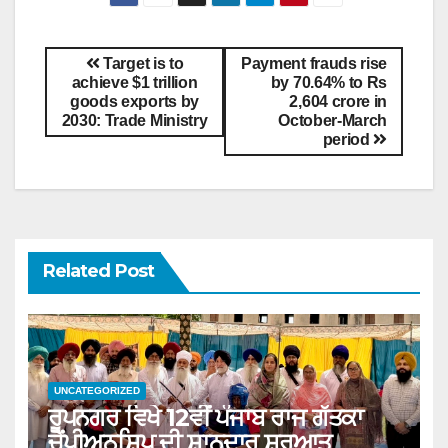
Target is to
Payment frauds rise
achieve $1 trillion
by 70.64% to Rs
goods exports by
2,604 crore in
2030: Trade Ministry
October-March
period
Related Post
UNCATEGORIZED
ਰੂਪਨਗਰ ਵਿਖੇ 12ਵੀਂ ਪੰਜਾਬ ਰਾਜ ਗੱਤਕਾ
ਚੈਂਪੀਅਨਸ਼ਿਪ ਦੀ ਸ਼ਾਨਦਾਰ ਸ਼ੁਰੂਆਤ