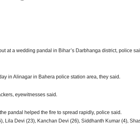
 out at a wedding pandal in Bihar’s Darbhanga district, police sa
 in Alinagar in Bahera police station area, they said.
rackers, eyewitnesses said.
the pandal helped the fire to spread rapidly, police said.
), Lila Devi (23), Kanchan Devi (26), Siddhanth Kumar (4), Sh