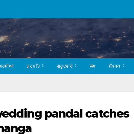
ਗਰਮੀਆਂ
ਗੁਰਮਤਿ
ਗੁਰੂਦਵਾਰੇ
ਲੇਖ
ਸੰਪਰਕ
 wedding pandal catches
bhanga