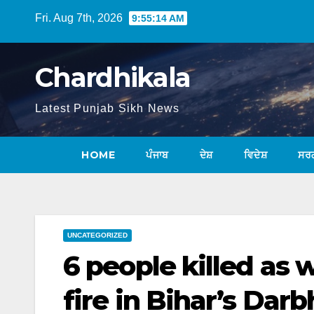
Fri. Aug 7th, 2026
9:55:15 AM
Chardhikala
Latest Punjab Sikh News
HOME
ਪੰਜਾਬ
ਦੇਸ਼
ਵਿਦੇਸ਼
ਸਰ
UNCATEGORIZED
6 people killed as
fire in Bihar’s Dar