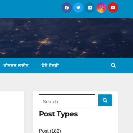
ਕੀਰਤਨ ਲਾਈਵ
ਫੋਟੋ ਗੈਲਰੀ
Post Types
Post (182)