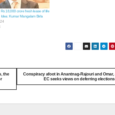
Rs 18,000 crore fresh lease of life
e Idea: Kumar Mangalam Birla
024
t
s, the
Conspiracy afoot in Anantnag-Rajouri and Omar,
or
EC seeks views on deferring election