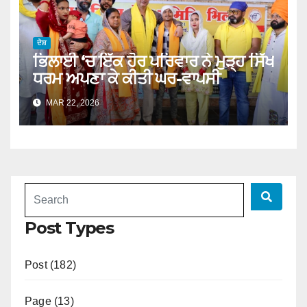
ਦੇਸ਼
ਭਿਲਾਈ ‘ਚ ਇੱਕ ਹੋਰ ਪਰਿਵਾਰ ਨੇ ਮੁੜ੍ਹ ਸਿੱਖ
ਧਰਮ ਅਪਣਾ ਕੇ ਕੀਤੀ ਘਰ-ਵਾਪਸੀ
MAR 22, 2026
Post Types
Post (182)
Page (13)