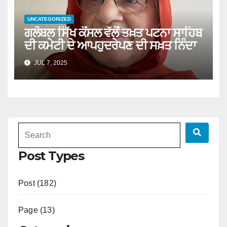
UNCATEGORIZED
ਗਲੋਬਲ ਸਿੱਖ ਕੌਂਸਲ ਵੱਲੋਂ ਤਖ਼ਤ ਪਟਨਾ ਸਾਹਿਬ
ਦੀ ਕਮੇਟੀ ਦੇ ਆਪਹੁਦਰੇਪਣ ਦੀ ਸਖ਼ਤ ਨਿੰਦਾ
JUL 7, 2025
Post Types
Post (182)
Page (13)