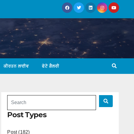
ਕੀਰਤਨ ਲਾਈਵ
ਫੋਟੋ ਗੈਲਰੀ
Post Types
Post (182)