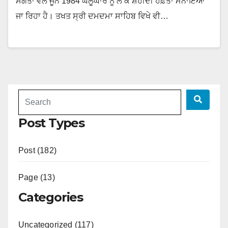
ਸੰਗਤਾਂ ਵੱਲੋਂ ਜੂਨ 1984 ਘੱਲੂਘਾਰੇ ਨੂੰ ਲੈ ਕੇ ਸ਼ਹੀਦੀ ਹਫ਼ਤਾ ਮਨਾਇਆ
ਜਾ ਰਿਹਾ ਹੈ। ਤਖਤ ਸ੍ਰੀ ਦਮਦਮਾ ਸਾਹਿਬ ਵਿਖੇ ਵੀ…
Post Types
Post (182)
Page (13)
Categories
Uncategorized (117)