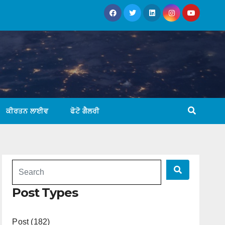
ਕੀਰਤਨ ਲਾਈਵ
ਫੋਟੋ ਗੈਲਰੀ
Post Types
Post (182)