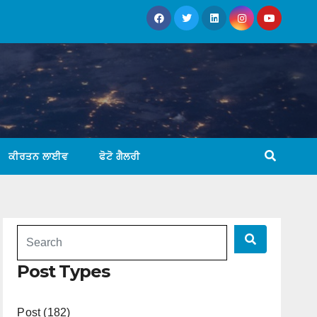
ਕੀਰਤਨ ਲਾਈਵ
ਫੋਟੋ ਗੈਲਰੀ
Post Types
Post (182)