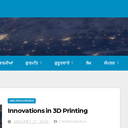
ਗਰਮੀਆਂ
ਗੁਰਮਤਿ
ਗੁਰੂਦਵਾਰੇ
ਲੇਖ
ਸੰਪਰਕ
UNCATEGORIZED
Innovations in 3D Printing
JANUARY 27, 2024
CHARDHIKALA