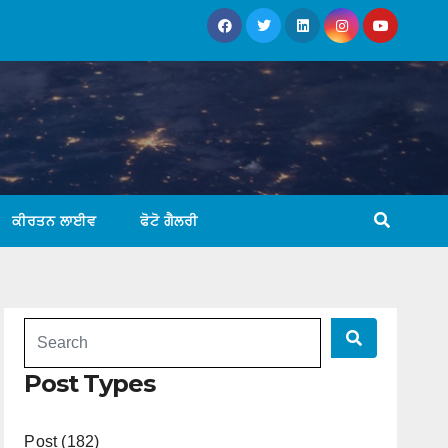
ਕੀਰਤਨ ਲਾਈਵ
ਫੋਟੋ ਗੈਲਰੀ
Post Types
Post (182)