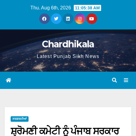
Thu. Aug 6th, 2026
11:05:39 AM
Chardhikala
Latest Punjab Sikh News
ਸਰਗਰਮੀਆਂ
ਸ਼੍ਰੋਮਣੀ ਕਮੇਟੀ ਨੂੰ ਪੰਜਾਬ ਸਰਕਾਰ