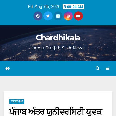
Fri. Aug 7th, 2026
5:09:25 AM
Chardhikala
Latest Punjab Sikh News
ਸਰਗਰਮੀਆਂ
ਪੰਜਾਬ ਅੰਤਰ ਯੂਨੀਵਰਸਿਟੀ ਯੁਵਕ