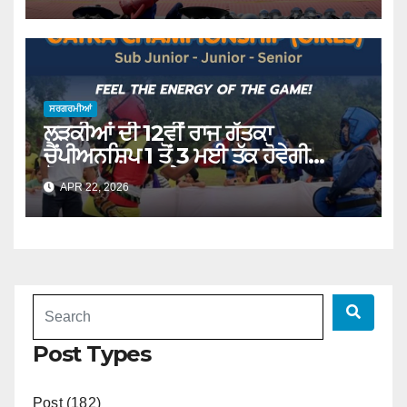
ਸਰਗਰਮੀਆਂ
ਲੜਕੀਆਂ ਦੀ 12ਵੀਂ ਰਾਜ ਗੱਤਕਾ
ਚੈਂਪੀਅਨਸ਼ਿਪ 1 ਤੋਂ 3 ਮਈ ਤੱਕ ਹੋਵੇਗੀ
ਕੋਟਕਪੂਰਾ ‘ਚ : ਗਰੇਵਾਲ
APR 22, 2026
Post Types
Post (182)