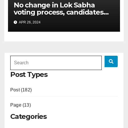
No change in Lok Sabha
voting process, candidates
can seek verification of 5%
APR 26, 2024
EVMs after polls
Post Types
Post (182)
Page (13)
Categories