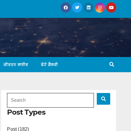
ਕੀਰਤਨ ਲਾਈਵ
ਫੋਟੋ ਗੈਲਰੀ
Post Types
Post (182)