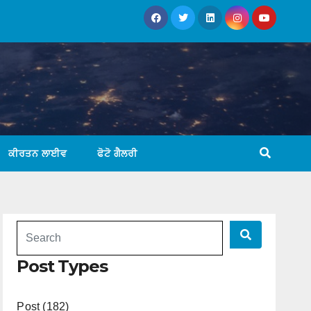
ਕੀਰਤਨ ਲਾਈਵ
ਫੋਟੋ ਗੈਲਰੀ
Post Types
Post (182)