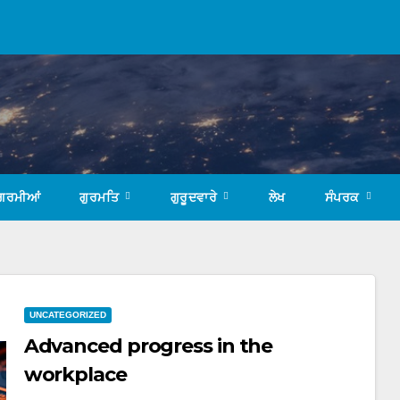
ਗਰਮੀਆਂ
ਗੁਰਮਤਿ
ਗੁਰੂਦਵਾਰੇ
ਲੇਖ
ਸੰਪਰਕ
UNCATEGORIZED
Advanced progress in the
workplace