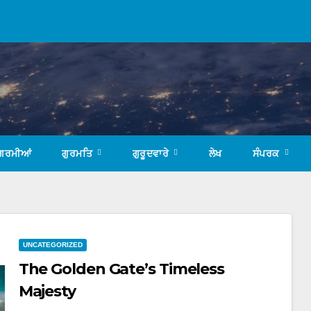
ਗਰਮੀਆਂ
ਗੁਰਮਤਿ
ਗੁਰੂਦਵਾਰੇ
ਲੇਖ
ਸੰਪਰਕ
UNCATEGORIZED
The Golden Gate’s Timeless
Majesty