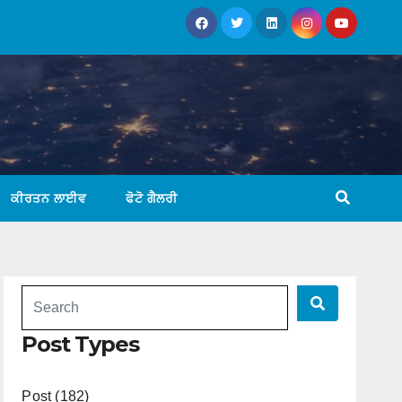
ਕੀਰਤਨ ਲਾਈਵ
ਫੋਟੋ ਗੈਲਰੀ
Post Types
Post (182)