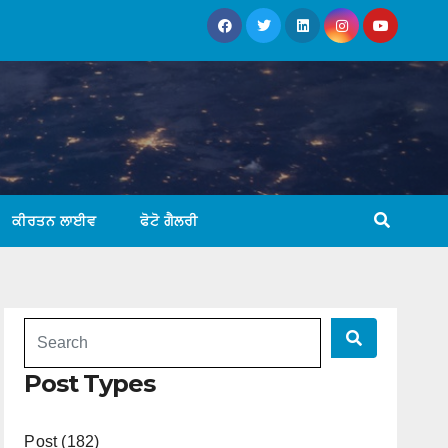
ਕੀਰਤਨ ਲਾਈਵ
ਫੋਟੋ ਗੈਲਰੀ
Post Types
Post (182)