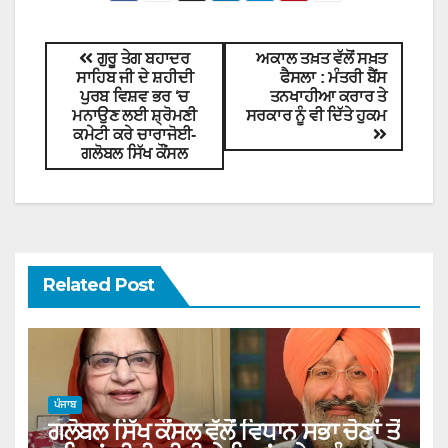
ਗੁਰੂ ਤੇਗ ਬਹਾਦਰ
ਅਕਾਲ ਤਖ਼ਤ ਵੱਲੋਂ ਸਖ਼ਤ
ਸਾਹਿਬ ਜੀ ਦੇ ਸ਼ਹੀਦੀ
ਫੈਸਲਾ : ਮੰਤਰੀ ਬੈਂਸ
ਪੁਰਬ ਵਿਸ਼ਵ ਭਰ ‘ਚ
ਤਨਖਾਹੀਆ ਕਰਾਰ ਤੇ
ਮਨਾਉਣ ਲਈ ਸ਼੍ਰੋਮਣੀ
ਸਰਕਾਰ ਨੂੰ ਵੀ ਦਿੱਤੇ ਹੁਕਮ
ਕਮੇਟੀ ਕਰੇ ਚਾਰਾਜੋਈ-
ਗਲੋਬਲ ਸਿੱਖ ਕੌਂਸਲ
Related Post
ਪੰਜਾਬ
ਗਲੋਬਲ ਸਿੱਖ ਕੌਂਸਲ ਵੱਲੋਂ ਵਿਧਾਨ ਸਭਾ ਚੋਣਾਂ ਤੋਂ