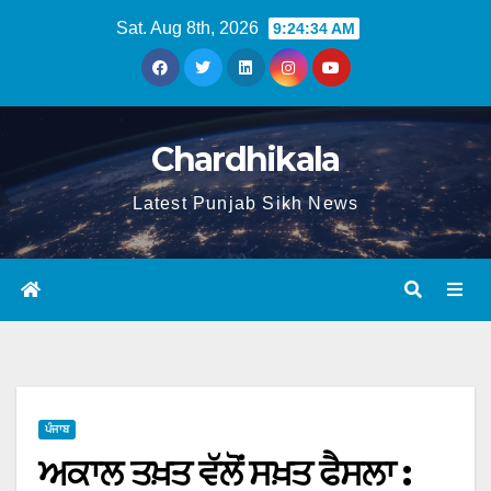
Sat. Aug 8th, 2026
9:24:35 AM
Chardhikala
Latest Punjab Sikh News
ਪੰਜਾਬ
ਅਕਾਲ ਤਖ਼ਤ ਵੱਲੋਂ ਸਖ਼ਤ ਫੈਸਲਾ :