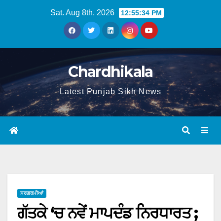
Sat. Aug 8th, 2026
12:55:35 PM
Chardhikala
Latest Punjab Sikh News
ਸਰਗਰਮੀਆਂ
ਗੱਤਕੇ ‘ਚ ਨਵੇਂ ਮਾਪਦੰਡ ਨਿਰਧਾਰਤ ;