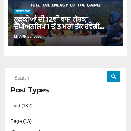
ਸਰਗਰਮੀਆਂ
ਲੜਕੀਆਂ ਦੀ 12ਵੀਂ ਰਾਜ ਗੱਤਕਾ
ਚੈਂਪੀਅਨਸ਼ਿਪ 1 ਤੋਂ 3 ਮਈ ਤੱਕ ਹੋਵੇਗੀ
ਕੋਟਕਪੂਰਾ ‘ਚ : ਗਰੇਵਾਲ
APR 22, 2026
Post Types
Post (182)
Page (13)