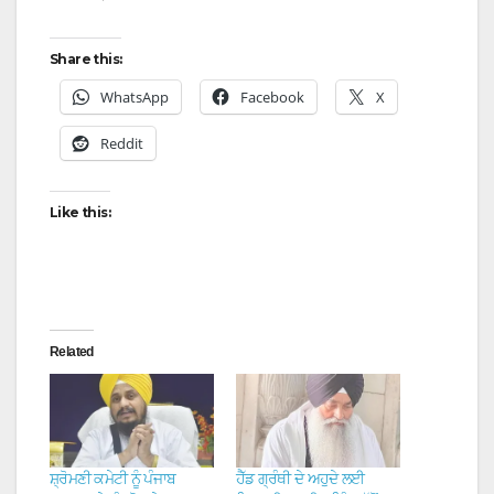
Share this:
WhatsApp
Facebook
X
Reddit
Like this:
Related
ਸ਼੍ਰੋਮਣੀ ਕਮੇਟੀ ਨੂੰ ਪੰਜਾਬ
ਹੈੱਡ ਗ੍ਰੰਥੀ ਦੇ ਅਹੁਦੇ ਲਈ