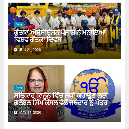
ਪੰਜਾਬ
ਗੱਤਕਾ ਐਸੋਸੀਏਸ਼ਨ ਪੰਜਾਬ ਨੇ ਮਨਾਇਆ
ਵਿਸ਼ਵ ਗੱਤਕਾ ਦਿਵਸ
JUN 21, 2026
ਪੰਜਾਬ
ਸਤਿਕਾਰ ਕਾਨੂੰਨ ਵਿੱਚ ਸੋਧਾਂ ਕਰਾਉਣ ਲਈ
ਗਲੋਬਲ ਸਿੱਖ ਕੌਂਸਲ ਵੱਲੋਂ ਜਥੇਦਾਰ ਨੂੰ ਪੱਤਰ
MAY 14, 2026